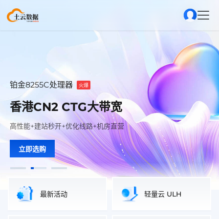
铂金8255C处理器
E5V4处理器
E5V4处理器
火爆
火爆
火爆
香港CN2 CTG大带宽
美国精品网 顶级线路
美国精品网 顶级线路
稳定至上-云启未来
稳定至上-云启未来
土云
土云
高性能+建站秒开+优化线路+机房直营
电信CN2+联通AS9929+移动CMIN2+三网极致速度体验.
电信CN2+联通AS9929+移动CMIN2+三网极致速度体验.
云端世界 简单而精彩
云端世界 简单而精彩
立即选购
立即选购
立即选购
满足多种业务场景，高性价比一站式上云
满足多种业务场景，高性价比一站式上云
最新活动
轻量云 ULH