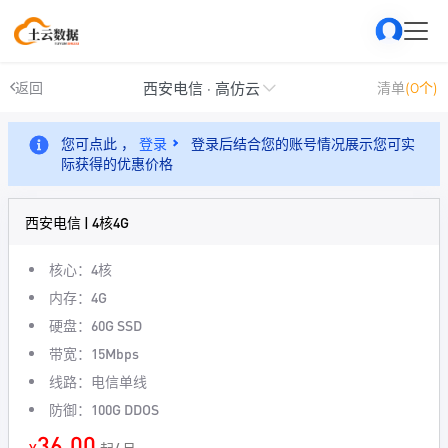
西安电信 · 高仿云
返回
清单
(0个)
您可点此 ，
登录
登录后结合您的账号情况展示您可实
际获得的优惠价格
西安电信 | 4核4G
核心：4核
内存：4G
硬盘：60G SSD
带宽：15Mbps
线路：电信单线
防御：100G DDOS
36.00