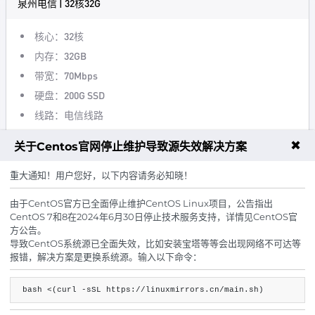
泉州电信 | 32核32G
核心：32核
内存：32GB
带宽：70Mbps
硬盘：200G SSD
线路：电信线路
防御：100G DDOS
✖
关于Centos官网停止维护导致源失效解决方案
240.00
¥
起/ 月
重大通知！用户您好，以下内容请务必知晓！
立即购买
由于CentOS官方已全面停止维护CentOS Linux项目，公告指出
CentOS 7和8在2024年6月30日停止技术服务支持，详情见CentOS官
方公告。
襄阳电信 | 32核64G
导致CentOS系统源已全面失效，比如安装宝塔等等会出现网络不可达等
报错，解决方案是更换系统源。输入以下命令：
核心：32核
bash <(curl -sSL https://linuxmirrors.cn/main.sh)
内存：64GB
带宽：80Mbps