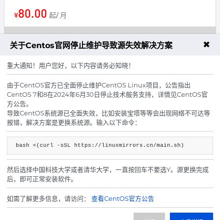
80.00
¥
起/ 月
产品已售罄
✖
关于Centos官网停止维护导致源失效解决方案
重大通知！用户您好，以下内容请务必知晓！
美国洛杉矶16H16G
库存-100
由于CentOS官方已全面停止维护CentOS Linux项目，公告指出
CPU：16 E5 2696V4
CentOS 7和8在2024年6月30日停止技术服务支持，详情见CentOS官
方公告。
内存：16G DDR4
导致CentOS系统源已全面失效，比如安装宝塔等等会出现网络不可达等
硬盘：100G SSD
报错，解决方案是更换系统源。输入以下命令：
宽带：100Mbps
bash <(curl -sSL https://linuxmirrors.cn/main.sh)
IP数量：1个
流量：无限制
然后选择中国科技大学或者清华大学，一直按回车不要选Y。源更换完成
防御：50G
后，即可正常安装软件。
线路：CN2+9929+CMIN2
如需了解更多信息，请访问：
查看CentOS官方公告
SSD阵列：RAID10
160.00