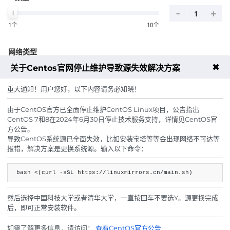
-
+
1个
10个
网络类型
✖
关于Centos官网停止维护导致源失效解决方案
经典网络
重大通知！用户您好，以下内容请务必知晓！
由于CentOS官方已全面停止维护CentOS Linux项目，公告指出
主机密码
CentOS 7和8在2024年6月30日停止技术服务支持，详情见CentOS官
方公告。
随机生成
导致CentOS系统源已全面失效，比如安装宝塔等等会出现网络不可达等
报错，解决方案是更换系统源。输入以下命令：
周期
bash <(curl -sSL https://linuxmirrors.cn/main.sh)
月
季
半年
年
然后选择中国科技大学或者清华大学，一直按回车不要选Y。源更换完成
后，即可正常安装软件。
如需了解更多信息，请访问：
查看CentOS官方公告